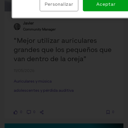
Personalizar
Aceptar
Javier
Community Manager
"Mejor utilizar auriculares
grandes que los pequeños que
van dentro de la oreja"
11/05/2026
Auriculares y música
adolescentes y pérdida auditiva
0
0
0