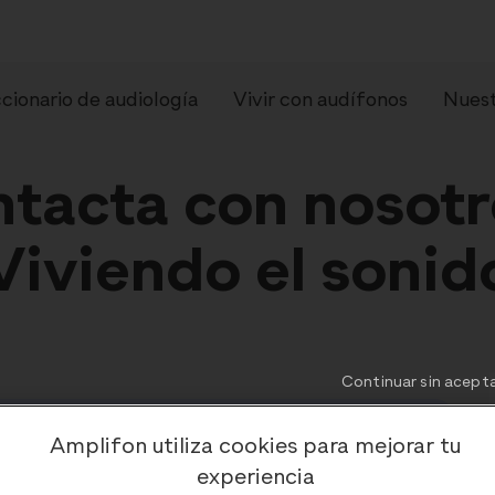
cionario de audiología
Vivir con audífonos
Nuest
tacta con nosotr
Viviendo el sonid
pos de audífonos
Preguntas frecue
Continuar sin acept
Amplifon utiliza cookies para mejorar tu
experiencia