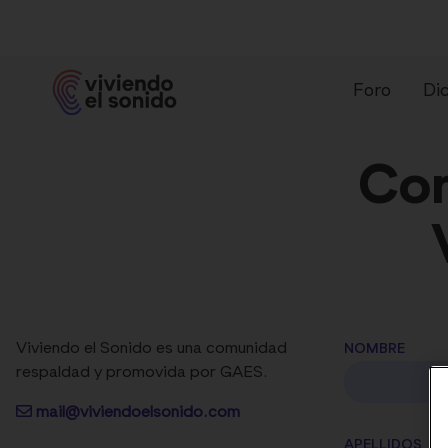
Foro
Dic
Con
¿Qué es un audífono?
Ti
Viviendo el Sonido es una comunidad
NOMBRE
respaldad y promovida por GAES.
mail@viviendoelsonido.com
APELLIDOS