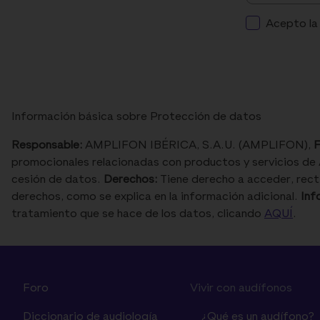
Acepto la
Información básica sobre Protección de datos
Responsable:
AMPLIFON IBÉRICA, S.A.U. (AMPLIFON),
F
promocionales relacionadas con productos y servicios de 
cesión de datos.
Derechos:
Tiene derecho a acceder, rectif
derechos, como se explica en la información adicional.
Inf
tratamiento que se hace de los datos, clicando
AQUÍ
.
Foro
Vivir con audífonos
Diccionario de audiología
¿Qué es un audífono?