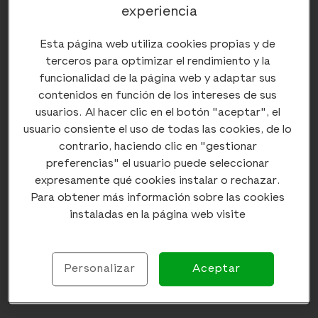
la comprensión del habla también empieza a
experiencia
deteriorarse.
Los audífonos incorporan un micro que capta los
Esta página web utiliza cookies propias y de
sonidos del entorno, un amplificador los procesa y
terceros para optimizar el rendimiento y la
los adapta y el altavoz los proyecta hacia el interior
funcionalidad de la página web y adaptar sus
del oído. Sin embargo, más allá esta estructura
contenidos en función de los intereses de sus
básica, los audífonos son dispositivos ampliamente
usuarios. Al hacer clic en el botón "aceptar", el
personalizables y que utilizan diferentes
usuario consiente el uso de todas las cookies, de lo
tecnologías, precisamente, para responder a las
contrario, haciendo clic en "gestionar
necesidades concretas de cada una de las personas
preferencias" el usuario puede seleccionar
que se puede beneficiar de su uso y que presenta
expresamente qué cookies instalar o rechazar.
pérdidas de audición o estilos de vida diferentes.
Para obtener más información sobre las cookies
instaladas en la página web visite
Personalizar
Aceptar
También te puede interesar: