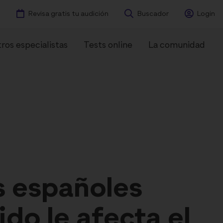
Revisa gratis tu audición
Buscador
Login
ros especialistas
Tests online
La comunidad
ntes
Experiencias
s españoles
ido le afecta el