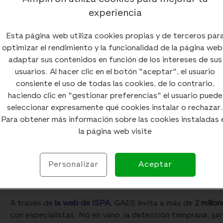
experiencia
Esta página web utiliza cookies propias y de terceros par
optimizar el rendimiento y la funcionalidad de la página web
El
ruido
sigue ganándose espacio como una de las
grandes
adaptar sus contenidos en función de los intereses de sus
de decibelios derivado de nuestro entorno y nuestro estil
usuarios. Al hacer clic en el botón "aceptar", el usuario
allá de la auditiva. Coincidiendo con el
Día Internacional d
consiente el uso de todas las cookies, de lo contrario,
miércoles 30 de abril,
GAES
ha presentado su
Iniciativa d
haciendo clic en "gestionar preferencias" el usuario puede
el cuidado auditivo en todas las franjas de edad. De hech
seleccionar expresamente qué cookies instalar o rechazar.
elaborado por la propia compañía, señala que 1 de cada 3
Para obtener más información sobre las cookies instaladas 
ánimo. No obstante, el 90% de este tercio asegura que no 
la página web visite
La importancia de revi
Personalizar
Aceptar
A través de
la web de ISPA
, GAES invita a más de
2 millo
con especialistas. No en vano, la detección temprana, junt