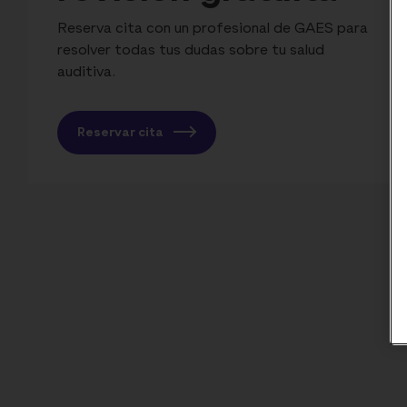
Reserva cita con un profesional de GAES para
resolver todas tus dudas sobre tu salud
auditiva.
Reservar cita