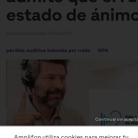
estado de ánim
Publicación editada 30/04/2025
pérdida auditiva inducida por ruido
ISPA
Continuar sin acept
Amplifon utiliza cookies para mejorar tu