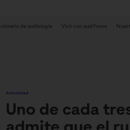
cionario de audiología
Vivir con audífonos
Nuest
Actualidad
pos de audífonos
Preguntas frecue
Uno de cada tre
admite que el ru