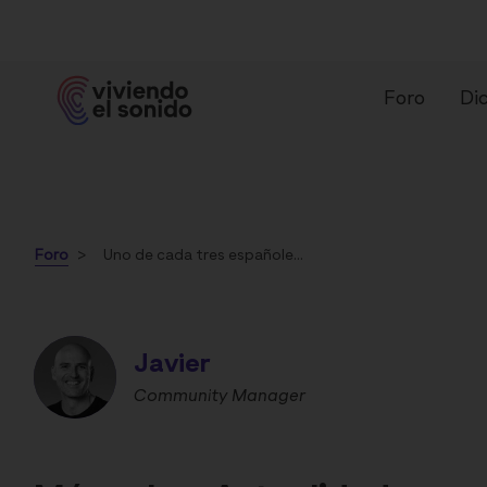
Foro
Dic
Foro
Uno de cada tres españoles admite que el ruido le afecta el estado de ánimo
Javier
¿Qué es un audífono?
Ti
Community Manager