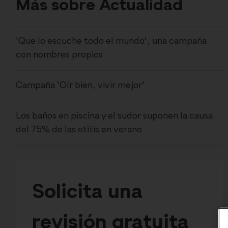
Más sobre Actualidad
'Que lo escuche todo el mundo', una campaña
con nombres propios
Campaña 'Oír bien, vivir mejor'
Los baños en piscina y el sudor suponen la causa
del 75% de las otitis en verano
Solicita una
revisión gratuita