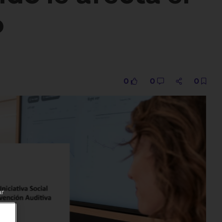
o
0
0
0
ar