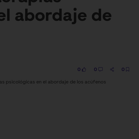
el abordaje de
0
0
0