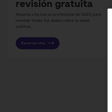
revisión gratuita
Reserva cita con un profesional de GAES para
resolver todas tus dudas sobre tu salud
auditiva.
Reservar cita