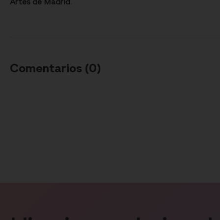
Artes de Madrid
.
Comentarios (
0
)