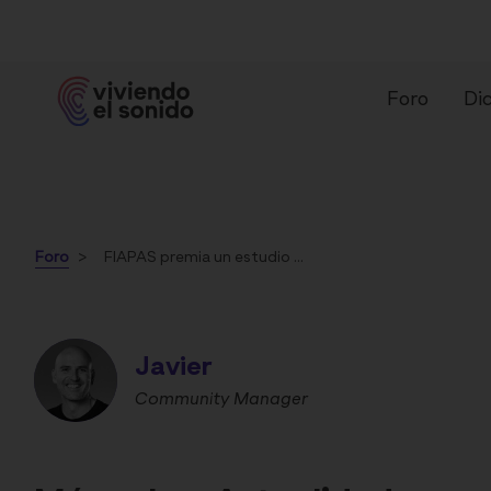
Foro
Dic
Foro
FIAPAS premia un estudio sobre el efecto de las terapias psicológicas en el abordaje de los acúfenos
Javier
¿Qué es un audífono?
Ti
Community Manager