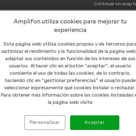
Continuar sin acept
Amplifon utiliza cookies para mejorar tu
experiencia
Esta página web utiliza cookies propias y de terceros par
Los
acúfenos
pueden afectar de forma notable la calidad 
optimizar el rendimiento y la funcionalidad de la página web
intensidad de los
pitidos en los oídos
pueden generar epi
adaptar sus contenidos en función de los intereses de sus
recurrir a terapias psicológicas es una posible opción. És
usuarios. Al hacer clic en el botón "aceptar", el usuario
estudio ganador del
Premio Fiapas de Investigación en De
consiente el uso de todas las cookies, de lo contrario,
de las terapias psicológicas sobre la angustia por tinnitus
haciendo clic en "gestionar preferencias" el usuario puede
Sampalo Franco
, psicóloga general sanitaria, especialista
seleccionar expresamente qué cookies instalar o rechazar.
llevado este galardón por unanimidad del jurado.
Para obtener más información sobre las cookies instaladas 
la página web visite
Mejora en la sintomato
Personalizar
Aceptar