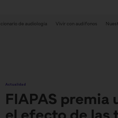
cionario de audiología
Vivir con audífonos
Nuest
Actualidad
pos de audífonos
Preguntas frecue
FIAPAS premia u
el efecto de las 