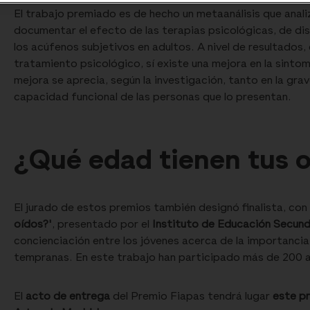
El trabajo premiado es de hecho un metaanálisis que anali
documentar el efecto de las terapias psicológicas, de dis
los acúfenos subjetivos en adultos. A nivel de resultados, 
tratamiento psicológico, sí existe una mejora en la sintoma
mejora se aprecia, según la investigación, tanto en la gra
capacidad funcional de las personas que lo presentan.
¿Qué edad tienen tus 
El jurado de estos premios también designó finalista, con
oídos?'
, presentado por el
Instituto de Educación Secund
concienciación entre los jóvenes acerca de la importancia
tempranas. En este trabajo han participado más de 200 a
El
acto de entrega
del Premio Fiapas tendrá lugar
este pr