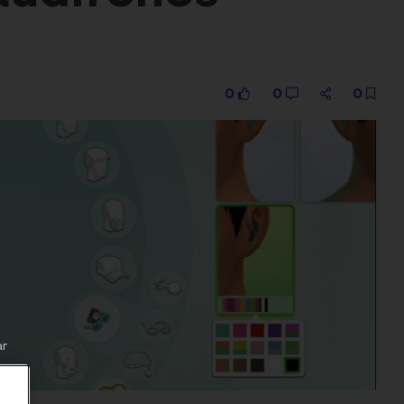
0
0
0
ar