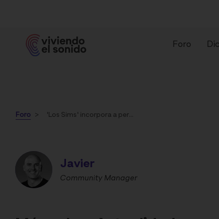
Foro
Dic
Foro
'Los Sims' incorpora a personajes con audífonos
Javier
¿Qué es un audífono?
Ti
Community Manager