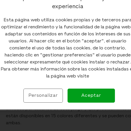
experiencia
Siempre destacamos en nuestra comunidad cualquier proy
Esta página web utiliza cookies propias y de terceros par
uso de
audífonos
. Igual que llevar gafas es algo habitual 
optimizar el rendimiento y la funcionalidad de la página web
prótesis auditivas
. No obstante, en películas, series y a
adaptar sus contenidos en función de los intereses de sus
poco a poco, la situación va cambiando. Ya nos hicimos e
usuarios. Al hacer clic en el botón "aceptar", el usuario
audífonos
. Y ahora es el popular videojuego de
'Los Sims
consiente el uso de todas las cookies, de lo contrario,
opciones a la personalización de los personajes, como por
haciendo clic en "gestionar preferencias" el usuario puede
auditiva
.
seleccionar expresamente qué cookies instalar o rechazar.
Para obtener más información sobre las cookies instaladas 
la página web visite
Satisfacción de los us
Personalizar
Aceptar
La posibilidad de moldear un personaje siguiendo tu estét
en redes por usuarios de este juego y que precisamente ll
están disponibles en 15 colores diferentes y se pueden colo
ambas.