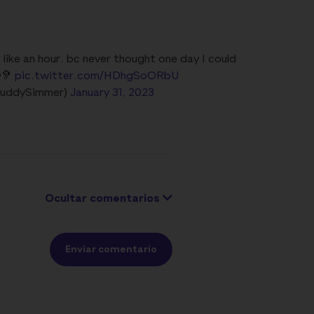
 like an hour. bc never thought one day I could
🦻
pic.twitter.com/HDhgSoORbU
@LuddySimmer)
January 31, 2023
Ocultar comentarios
Enviar comentario