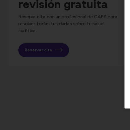
revisión gratuita
Reserva cita con un profesional de GAES para
resolver todas tus dudas sobre tu salud
auditiva.
Reservar cita