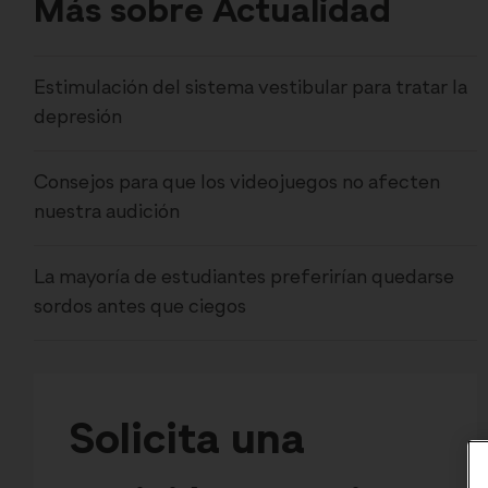
Más sobre Actualidad
Estimulación del sistema vestibular para tratar la
depresión
Consejos para que los videojuegos no afecten
nuestra audición
La mayoría de estudiantes preferirían quedarse
sordos antes que ciegos
Solicita una