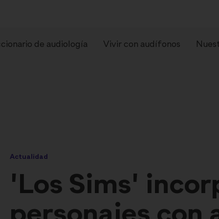
cionario de audiología
Vivir con audífonos
Nuest
Actualidad
pos de audífonos
Preguntas frecue
'Los Sims' incor
personajes con 