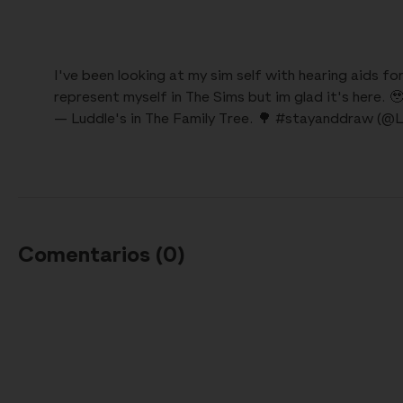
I've been looking at my sim self with hearing aids for
represent myself in The Sims but im glad it's here. 
— Luddle's in The Family Tree. 🌳 #stayanddraw (
Comentarios (
0
)