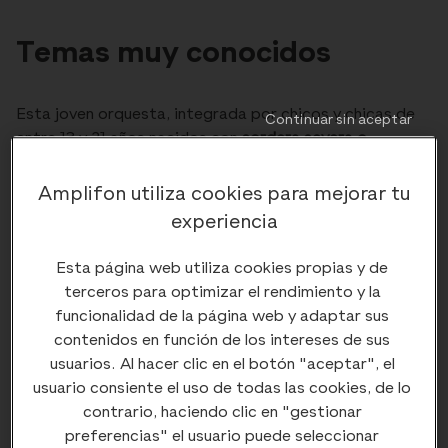
Temas muy conocidos
Esta joven orquesta, integrada por chicos y chicas de
Continuar sin aceptar
entre 13 y 21 años nacidos con
sordera severa o
profunda,
interpretó temas conocidos en ambos
conciertos: ante el Papa interpretaron pro ejemplo 'We
Amplifon utiliza cookies para mejorar tu
are the champions', de Queen, mientras que en la
experiencia
embajada tocaron
canciones emblemáticas
como
'Waterloo
', '
Hallelujah
' y
'Guantanemera
'. Entre
Esta página web utiliza cookies propias y de
los asistentes a este concierto estuvieron
María
terceros para optimizar el rendimiento y la
Antonia Clavería
, exjefa de la
Sección de Hipoacusia y
funcionalidad de la página web y adaptar sus
Centro de Implantes Auditivos del Hospital Sant Joan
contenidos en función de los intereses de sus
de Déu
, y
Nicola Quaranta
, profesor de
usuarios. Al hacer clic en el botón "aceptar", el
Otorrinolaringología de la
Universidad de Bari Aldo
usuario consiente el uso de todas las cookies, de lo
Moro
.
contrario, haciendo clic en "gestionar
preferencias" el usuario puede seleccionar