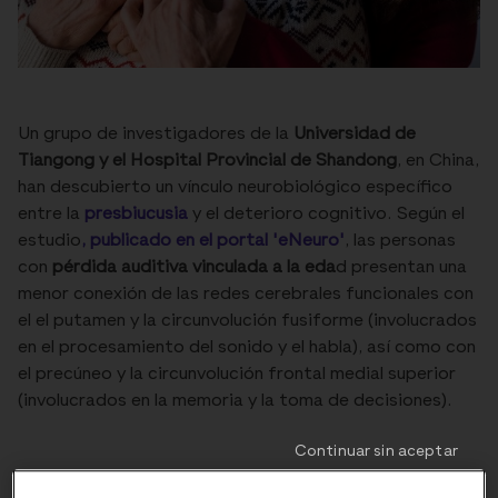
Un grupo de investigadores de la
Universidad de
Tiangong y el Hospital Provincial de Shandong
, en China,
han descubierto un vínculo neurobiológico específico
entre la
presbiucusia
y el deterioro cognitivo. Según el
estudio
, publicado en el portal 'eNeuro'
, las personas
con
pérdida auditiva vinculada a la eda
d presentan una
menor conexión de las redes cerebrales funcionales con
el el putamen y la circunvolución fusiforme (involucrados
en el procesamiento del sonido y el habla), así como con
el precúneo y la circunvolución frontal medial superior
(involucrados en la memoria y la toma de decisiones).
Continuar sin aceptar
Preservar la salud auditiva