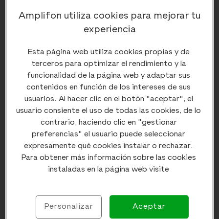
para cuidar nuestro cerebro
Amplifon utiliza cookies para mejorar tu
experiencia
Ante el hallazgo de esta conexión entre presbiacusia y
Esta página web utiliza cookies propias y de
deterioro cognitivo, los propios autores del estudio
terceros para optimizar el rendimiento y la
señalan qu
e "la conclusión más importante es
funcionalidad de la página web y adaptar sus
que preservar la salud auditiva puede proteger la
contenidos en función de los intereses de sus
integridad cerebral".
En este sentido, la detección
usuarios. Al hacer clic en el botón "aceptar", el
precoz de la hipoacusia supone el mejor tratamiento.
usuario consiente el uso de todas las cookies, de lo
contrario, haciendo clic en "gestionar
preferencias" el usuario puede seleccionar
expresamente qué cookies instalar o rechazar.
Para obtener más información sobre las cookies
Comentarios (
0
)
instaladas en la página web visite
Ocultar comentarios
Enviar comentario
Personalizar
Aceptar