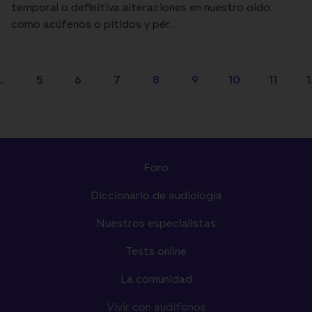
temporal o definitiva alteraciones en nuestro oido,
como acúfenos o pitidos y pér...
..
5
6
7
8
9
10
11
1
Foro
Diccionario de audiología
Nuestros especialistas
Tests online
La comunidad
Vivir con audífonos