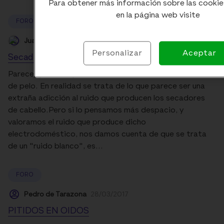
Para obtener más información sobre las cookie
en la página web visite
FORO
Juan Royo López
28/09/2017
Personalizar
Aceptar
Secadictos.
Parece que se ha puesto de moda la adicción al secador
de pelo. En realidad se trata de lo que parece ser una
extraña adicción al ruido que producen los secadores
de cabello.Pero si lo pensamos más despacio, y
valoramos el ruido que produce dicho
electrodoméstico, nos damos cuenta de que se trata
de un "ruido blanco", es...
FORO
Pedro de Tarazona
28/03/2017
PITIDOS EN OIDOS