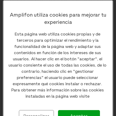
hipoacusia
Amplifon utiliza cookies para mejorar tu
experiencia
Estga investigación,
publicada en la revista científica
Mayo Clinic Proceedings
, se basó en el análisis de más
Esta página web utiliza cookies propias y de
de 61.000 participantes en el estudio UK Biobank. Los
terceros para optimizar el rendimiento y la
resultados señalan que adherirse al menos a cuatro de
funcionalidad de la página web y adaptar sus
los estilos de vida saludables que hemos citado antes
contenidos en función de los intereses de sus
podría reducir en un 20% el riesgo de desarrollar una
usuarios. Al hacer clic en el botón "aceptar", el
pérdida de audición clínicamente relevante.
usuario consiente el uso de todas las cookies, de lo
contrario, haciendo clic en "gestionar
preferencias" el usuario puede seleccionar
expresamente qué cookies instalar o rechazar.
Para obtener más información sobre las cookies
Comentarios (
0
)
Ocultar comentarios
instaladas en la página web visite
Enviar comentario