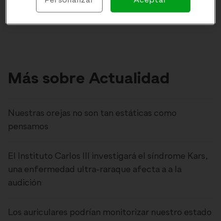
Personalizar
Aceptar
Más sobre Actualidad
Nuestras orejas no son tan estáticas como
pensamos
El Instituto Carlos III investigará el síndrome Kars,
una enfermedad ultra-raraque afecta a a la
audición
Los auriculares podrían monitorizar nuestro estado