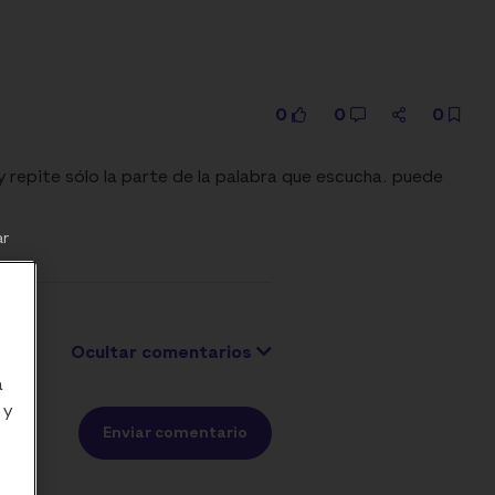
0
0
0
y repite sólo la parte de la palabra que escucha. puede
ar
Ocultar comentarios
a
 y
Enviar comentario