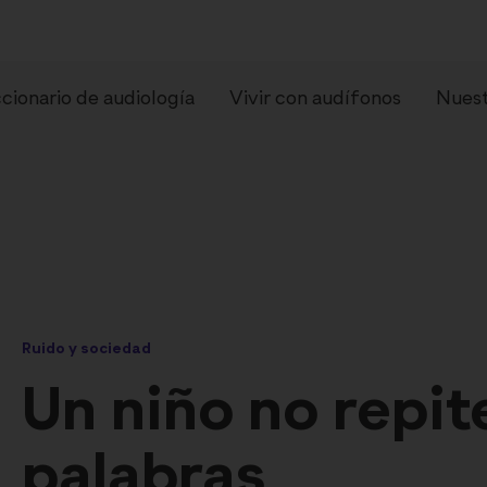
cionario de audiología
Vivir con audífonos
Nuest
Ruido y sociedad
pos de audífonos
Preguntas frecue
Un niño no repit
palabras