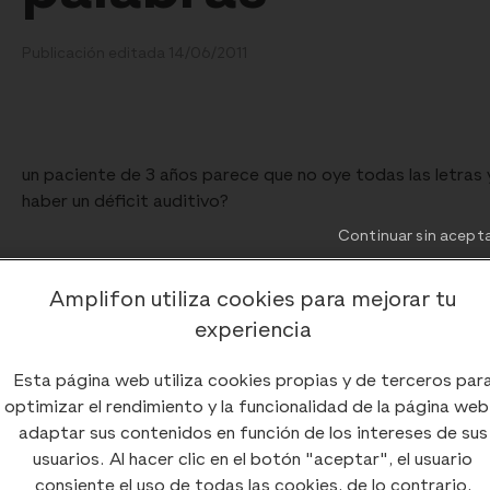
Publicación editada 14/06/2011
un paciente de 3 años parece que no oye todas las letras 
haber un déficit auditivo?
Continuar sin acept
Amplifon utiliza cookies para mejorar tu
experiencia
Comentarios (
0
)
Esta página web utiliza cookies propias y de terceros par
optimizar el rendimiento y la funcionalidad de la página web
adaptar sus contenidos en función de los intereses de sus
usuarios. Al hacer clic en el botón "aceptar", el usuario
consiente el uso de todas las cookies, de lo contrario,