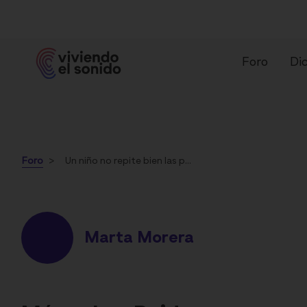
Foro
Dic
Foro
Un niño no repite bien las palabras
¿Qué es un audífono?
Ti
Marta Morera