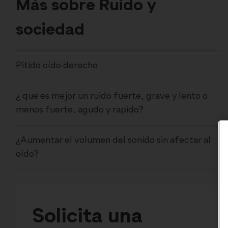
Más sobre Ruido y
sociedad
Pitido oído derecho
¿ que es mejor un ruido fuerte, grave y lento o
menos fuerte, agudo y rapido?
¿Aumentar el volumen del sonido sin afectar al
oído?
Solicita una