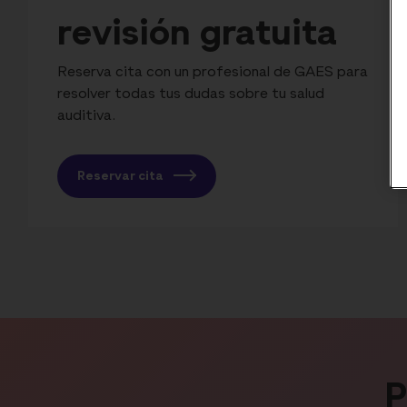
revisión gratuita
Reserva cita con un profesional de GAES para
resolver todas tus dudas sobre tu salud
auditiva.
Reservar cita
P