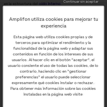
Continuar sin aceptar
en la estructura del
oído interno
.
Amplifon utiliza cookies para mejorar tu
La ventaja del brazo robótico
experiencia
Esta página web utiliza cookies propias y de
Como señalábamos, el brazo robótico tiene la gran
terceros para optimizar el rendimiento y la
ventaja de que permite mantener velocidades de
funcionalidad de la página web y adaptar sus
inserción muy reducidas (del orden de décimas de
contenidos en función de los intereses de sus
milímetro por segundo) durante varios minutos
sin
usuarios. Al hacer clic en el botón "aceptar", el
variaciones o micromovimientos
. El Hospital La Paz es
usuario consiente el uso de todas las cookies, de lo
uno de los centros de referencia en España en implantes
contrario, haciendo clic en "gestionar
cocleares. De hecho, en este centro se realizan una
preferencias" el usuario puede seleccionar
media de 40 implantaciones anuales.
expresamente qué cookies instalar o rechazar.
Para obtener más información sobre las cookies
instaladas en la página web visite