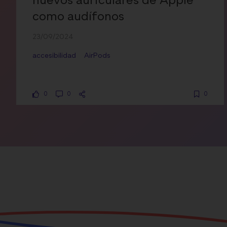
nuevos auriculares de Apple
como audífonos
23/09/2024
accesibilidad
AirPods
0
0
0