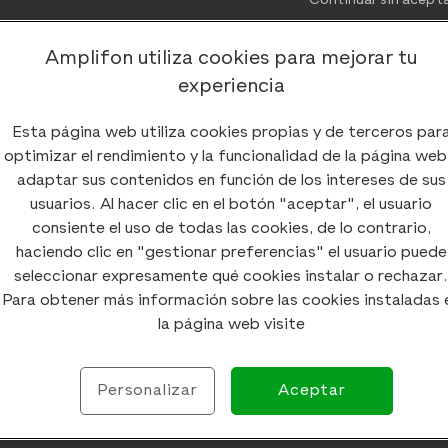
Continuar sin acept
Amplifon utiliza cookies para mejorar tu
experiencia
Esta página web utiliza cookies propias y de terceros par
optimizar el rendimiento y la funcionalidad de la página web
El ruido es uno de los grandes problemas que afectan a l
adaptar sus contenidos en función de los intereses de sus
(dB)
afecta sin duda a la calidad de vida de las personas, 
usuarios. Al hacer clic en el botón "aceptar", el usuario
empezando a tomar medidas. En el caso de Barcelona, el 
consiente el uso de todas las cookies, de lo contrario,
con mayor concentración de propuestas de ocio nocturno 
haciendo clic en "gestionar preferencias" el usuario puede
cuando exceda los niveles recomendados por la
Organizac
seleccionar expresamente qué cookies instalar o rechazar.
por la noche.
Para obtener más información sobre las cookies instaladas 
la página web visite
Cambiar horarios de las
Personalizar
Aceptar
ventanas