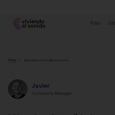
Foro
Dic
Foro
Barcelona instala sonómetros para medir el nivel de ruido y combatir la contaminación acústica
Javier
¿Qué es un audífono?
Ti
Community Manager