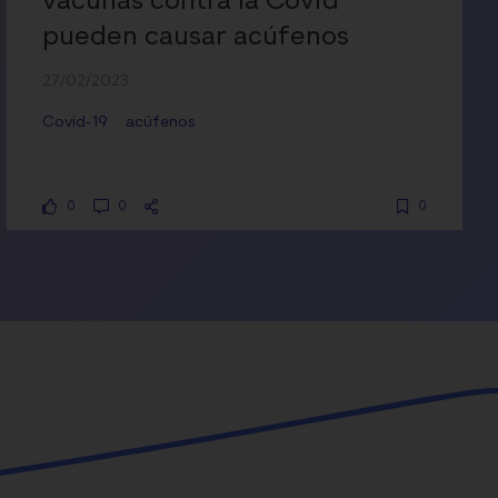
vacunas contra la Covid
pueden causar acúfenos
27/02/2023
Covid-19
acúfenos
0
0
0