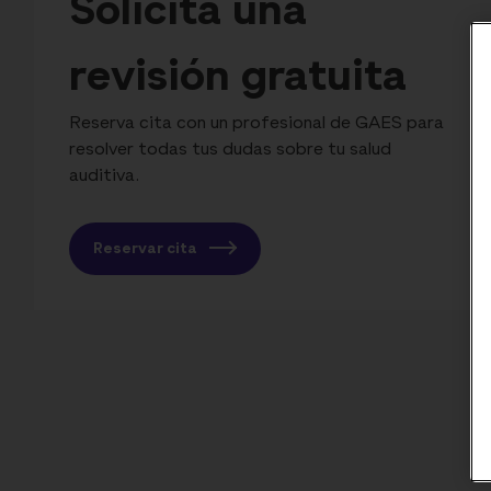
Solicita una
revisión gratuita
Reserva cita con un profesional de GAES para
resolver todas tus dudas sobre tu salud
auditiva.
Reservar cita