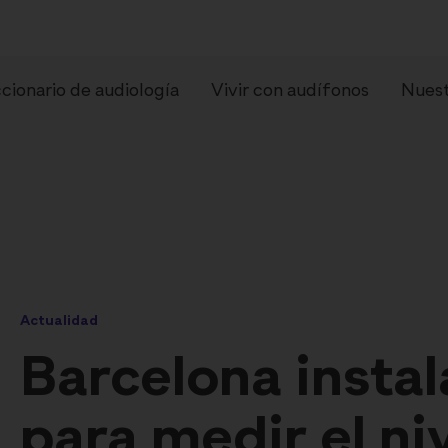
cionario de audiología
Vivir con audífonos
Nuest
Actualidad
pos de audífonos
Preguntas frecue
Barcelona insta
para medir el ni