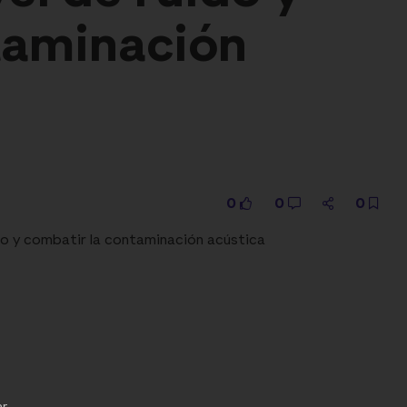
taminación
0
0
0