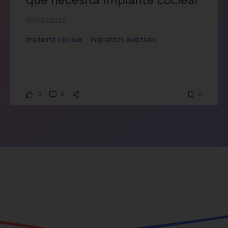
que necesita implante coclear
19/04/2022
implante coclear
implantes auditivos
0
0
0