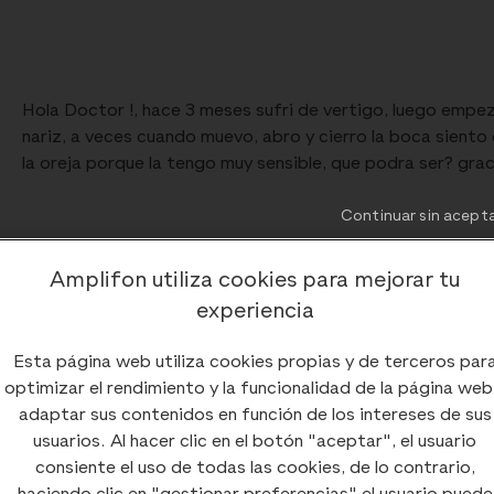
Hola Doctor !, hace 3 meses sufri de vertigo, luego empez
nariz, a veces cuando muevo, abro y cierro la boca sient
la oreja porque la tengo muy sensible, que podra ser? grac
Continuar sin acept
Amplifon utiliza cookies para mejorar tu
Comentarios (
0
)
experiencia
Esta página web utiliza cookies propias y de terceros par
optimizar el rendimiento y la funcionalidad de la página web
adaptar sus contenidos en función de los intereses de sus
usuarios. Al hacer clic en el botón "aceptar", el usuario
consiente el uso de todas las cookies, de lo contrario,