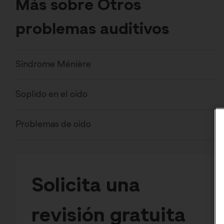
Más sobre Otros
problemas auditivos
Sindrome Ménière
Soplido en el oido
Problemas de oido
Solicita una
revisión gratuita