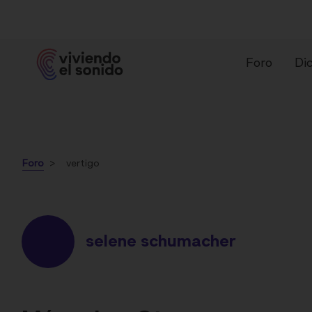
Foro
Dic
Foro
vertigo
¿Qué es un audífono?
Ti
selene schumacher