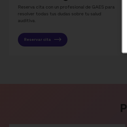
Reserva cita con un profesional de GAES para
resolver todas tus dudas sobre tu salud
auditiva.
Reservar cita
P