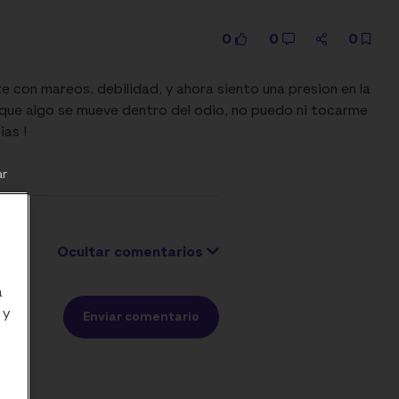
0
0
0
e con mareos, debilidad, y ahora siento una presion en la
o que algo se mueve dentro del odio, no puedo ni tocarme
ias !
ar
Ocultar comentarios
a
 y
Enviar comentario