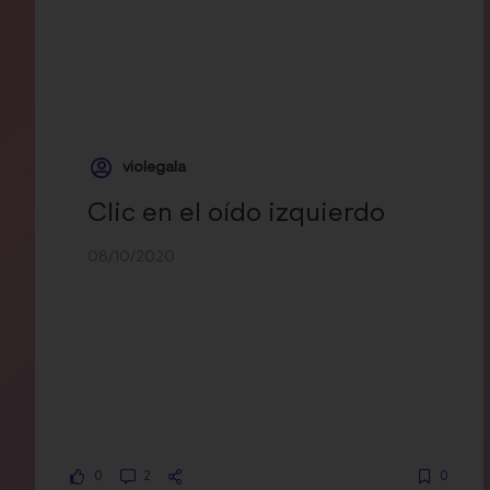
violegala
Clic en el oído izquierdo
08/10/2020
0
2
0