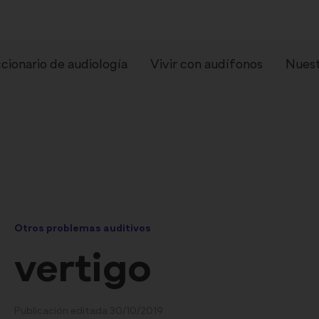
cionario de audiología
Vivir con audífonos
Nuest
Otros problemas auditivos
pos de audífonos
Preguntas frecue
vertigo
Publicación editada 30/10/2019