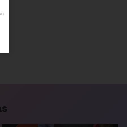
en
as