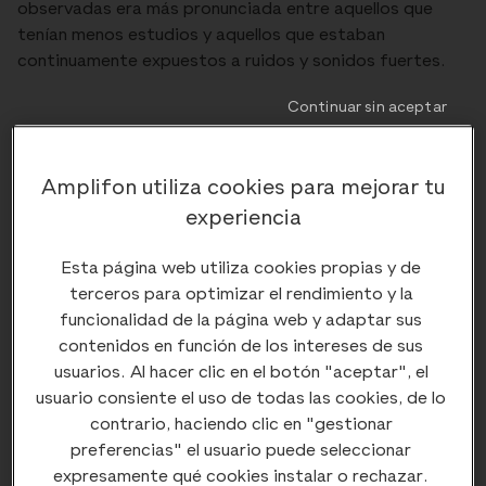
observadas era más pronunciada entre aquellos que
tenían menos estudios y aquellos que estaban
continuamente expuestos a ruidos y sonidos fuertes.
Continuar sin aceptar
Prevenir la hipertensión para
prevenir la pérdida auditiva
Amplifon utiliza cookies para mejorar tu
experiencia
Los investigadores señalaron también que la
Esta página web utiliza cookies propias y de
hipertensión y otros factores de riesgo de
terceros para optimizar el rendimiento y la
enfermedades cardiovasculares son algunas de las
funcionalidad de la página web y adaptar sus
causas de este aumento de pérdida auditiva en
contenidos en función de los intereses de sus
personas a partir de 50 años. Por tanto, la prevención
usuarios. Al hacer clic en el botón "aceptar", el
se presenta como clave para evitar o minimizar esta
usuario consiente el uso de todas las cookies, de lo
hipoacusia.
contrario, haciendo clic en "gestionar
preferencias" el usuario puede seleccionar
expresamente qué cookies instalar o rechazar.