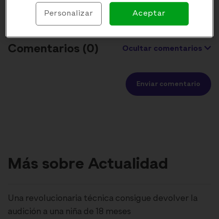
Personalizar
Aceptar
Comentarios (
0
)
Ocultar comentarios
Enviar comentario
Más sobre Actualidad
Una revolucionaria técnica consigue devolver la
audición a una niña de 18 meses