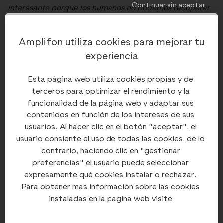
Continuar sin aceptar
interesante porque los humanos no podemos recuperar
la audición si sufrimos allí algún daño. Nuestra
investigación ayuda a entender cómo se activa la
Amplifon utiliza cookies para mejorar tu
respuesta regenerativa y, lo más importante, cuándo y
experiencia
por qué se detiene”.
Esta página web utiliza cookies propias y de
terceros para optimizar el rendimiento y la
La capacidad de
funcionalidad de la página web y adaptar sus
regeneración del ser humano
contenidos en función de los intereses de sus
usuarios. Al hacer clic en el botón "aceptar", el
usuario consiente el uso de todas las cookies, de lo
Los seres humanos tenemos una capacidad de
contrario, haciendo clic en "gestionar
regeneración limitada. Podemos, por ejemplo, regenerar
preferencias" el usuario puede seleccionar
la piel o el hígado en cierta medida. Pero resulta muy
expresamente qué cookies instalar o rechazar.
limitada en comparación con el pez cebra, con el que, en
Para obtener más información sobre las cookies
cambio, guardamos bastantes similitudes a nivel de
instaladas en la página web visite
ADN.