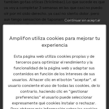
tambien gotas oticas (triclimbac).Lo que sucede es que
ya voy a completar 3 semanas en las que casi no puedo
oir por mi oido derecho, ya casi no siento dolor, pero
aun tengo sensacion de taponamiento y no noto una
Continuar sin aceptar
mejoria significativa tomando pues todos los
medicamentos que me han mandado, quisiera por favor
saber cuanto posria durar con la inflamacion de mi oido
Amplifon utiliza cookies para mejorar tu
la que al parecer es la causa de mi poca audicion,
experiencia
gracias. Debo agregar que casi no noto que me salga
liquido de mi oido, lo cual segun yo indicaria que no hay
Esta página web utiliza cookies propias y de
demasiada infeccion.Agrego los medicamentos
terceros para optimizar el rendimiento y la
enviados
funcionalidad de la página web y adaptar sus
contenidos en función de los intereses de sus
usuarios. Al hacer clic en el botón "aceptar", el
usuario consiente el uso de todas las cookies, de lo
contrario, haciendo clic en "gestionar
preferencias" el usuario puede seleccionar
Comentarios (
1
)
Ocultar comentarios
expresamente qué cookies instalar o rechazar.