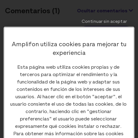
Comentarios (
1
)
Ocultar comentarios
Continuar sin aceptar
Enviar comentario
Amplifon utiliza cookies para mejorar tu
experiencia
Dr Juan Royo
Esta página web utiliza cookies propias y de
Muy bien explicado Fallen.
terceros para optimizar el rendimiento y la
Las posibilidades y tipos de traumatismos craneales
funcionalidad de la página web y adaptar sus
es prácticamente infinita, por lo que las posibilidades
contenidos en función de los intereses de sus
de lesión auditiva también lo son.
usuarios. Al hacer clic en el botón "aceptar", el
En los traumatismos craneoencefálicos graves en
usuario consiente el uso de todas las cookies, de lo
ocasiones priman las lesiones neurológicas y el posible
contrario, haciendo clic en "gestionar
coma, quedando la hipoacusia en un segundo plano y
preferencias" el usuario puede seleccionar
diagnosticándose más tarde.
expresamente qué cookies instalar o rechazar.
Para obtener más información sobre las cookies