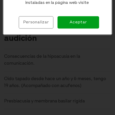
instaladas en la página web visite
Personalizar
Aceptar
Más sobre Pérdida de
audición
Consecuencias de la hipoacusia en la
comunicación.
Oido tapado desde hace un año y 6 meses, tengo
19 años. (Acompañado con acufenos)
Presbiacusia y membrana basilar rígida