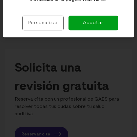
Trauma acústico derecho por explosión
Personalizar
Aceptar
PITIDO
Solicita una
revisión gratuita
Reserva cita con un profesional de GAES para
resolver todas tus dudas sobre tu salud
auditiva.
Reservar cita