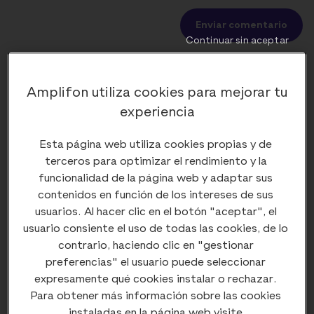
Enviar comentario
Continuar sin aceptar
Dr Juan Royo
Amplifon utiliza cookies para mejorar tu
Hola Elbio: parece un problema de tensión muscular.
experiencia
Muy frecuente en situaciones de ansiedad o estrés. Si
persiste debería comentárselo a su médico.
Esta página web utiliza cookies propias y de
terceros para optimizar el rendimiento y la
funcionalidad de la página web y adaptar sus
contenidos en función de los intereses de sus
usuarios. Al hacer clic en el botón "aceptar", el
usuario consiente el uso de todas las cookies, de lo
Más sobre Salud auditiva
contrario, haciendo clic en "gestionar
preferencias" el usuario puede seleccionar
expresamente qué cookies instalar o rechazar.
Para obtener más información sobre las cookies
Zumbido en el oido derecho
instaladas en la página web visite